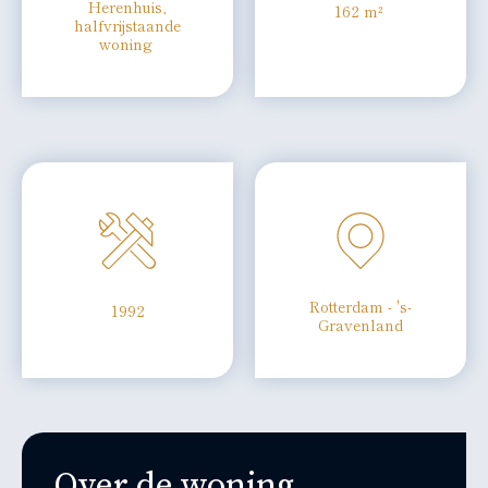
Herenhuis,
162 m²
halfvrijstaande
woning
Rotterdam - 's-
1992
Gravenland
Over de woning