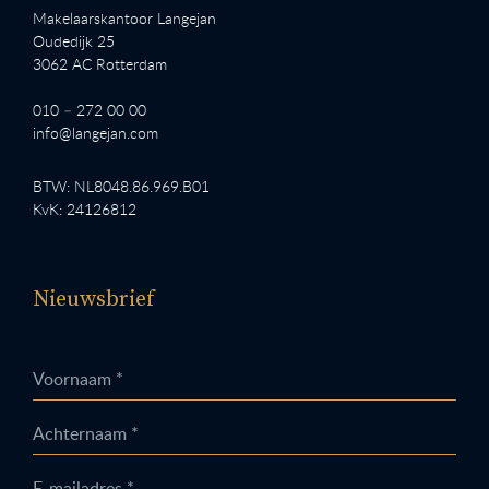
Makelaarskantoor Langejan
Oudedijk 25
3062 AC Rotterdam
010 – 272 00 00
info@langejan.com
BTW: NL8048.86.969.B01
KvK: 24126812
Nieuwsbrief
Voornaam *
Achternaam *
E-mailadres *