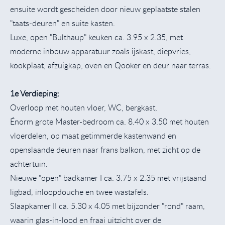
ensuite wordt gescheiden door nieuw geplaatste stalen
"taats-deuren" en suite kasten.
Luxe, open "Bulthaup" keuken ca. 3.95 x 2.35, met
moderne inbouw apparatuur zoals ijskast, diepvries,
kookplaat, afzuigkap, oven en Qooker en deur naar terras.
1e Verdieping:
Overloop met houten vloer, WC, bergkast,
Énorm grote Master-bedroom ca. 8.40 x 3.50 met houten
vloerdelen, op maat getimmerde kastenwand en
openslaande deuren naar frans balkon, met zicht op de
achtertuin.
Nieuwe "open" badkamer I ca. 3.75 x 2.35 met vrijstaand
ligbad, inloopdouche en twee wastafels.
Slaapkamer II ca. 5.30 x 4.05 met bijzonder "rond" raam,
waarin glas-in-lood en fraai uitzicht over de