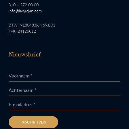
010 – 272 00 00
info@langejan.com
BTW: NL8048.86.969.B01
KvK: 24126812
Nieuwsbrief
Voornaam *
Achternaam *
E-mailadres *
INSCHRIJVEN