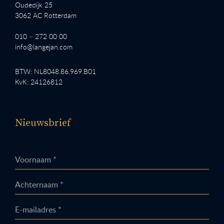
Oudedijk 25
3062 AC Rotterdam
010 – 272 00 00
info@langejan.com
BTW: NL8048.86.969.B01
KvK: 24126812
Nieuwsbrief
Voornaam *
Achternaam *
E-mailadres *