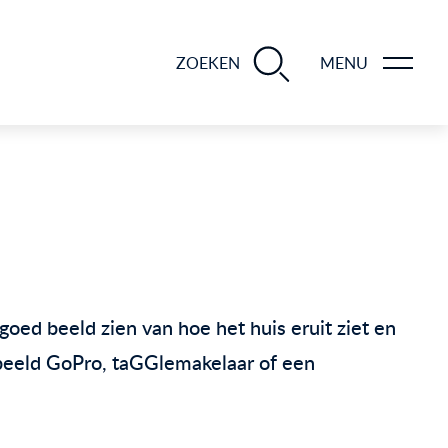
BLOGS EN TIPS TIJDENS 12 STAPPEN VAN DE VERKOOP VAN JE WONING
ZOEKEN
MENU
oed beeld zien van hoe het huis eruit ziet en
rbeeld GoPro, taGGlemakelaar of een