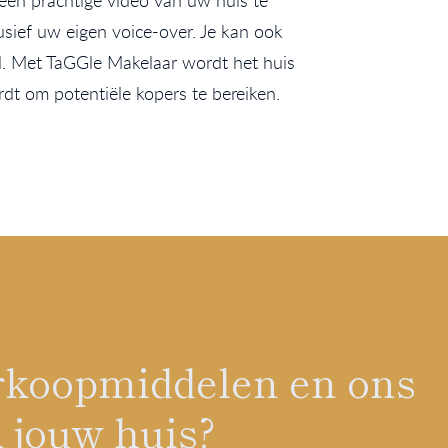
 een prachtige video van uw huis te
sief uw eigen voice-over. Je kan ook
ijl. Met TaGGle Makelaar wordt het huis
rdt om potentiële kopers te bereiken.
verkoopmiddelen en ons
 jouw huis?