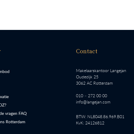
r
Contact
Makelaarskantoor Langejan
anbod
Oudedijk 25
3062 AC Rotterdam
010 – 272 00 00
atie
info@langejan.com
OZ?
lde vragen FAQ
BTW: NL8048.86.969.B01
ns Rotterdam
KvK: 24126812