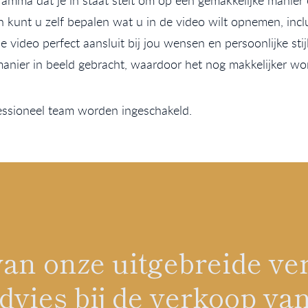
ramma dat je in staat stelt om op een gemakkelijke manier
kunt u zelf bepalen wat u in de video wilt opnemen, inclu
e video perfect aansluit bij jou wensen en persoonlijke st
manier in beeld gebracht, waardoor het nog makkelijker wo
essioneel team worden ingeschakeld.
n van onze uitgebreide 
vies bij de verkoop van