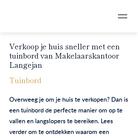
AANKOOPMAKELAAR VOOR DOORSTROMERS
AANKOOPMAKELAAR VOOR WONING OP ERFPACHT
STAPPENPLAN VOOR DE AANKOOP VAN JE HUIS
VERKOOPMAKELAAR VOOR UITSTROMERS
WONING VERKOPEN BIJ EEN SCHEIDING
STAPPENPLAN VOOR DE VERKOOP VAN JE HUIS
BLOGS EN TIPS TIJDENS 12 STAPPEN VAN DE VERKOOP VAN JE WONING
MARKETING BIJ DE VERKOOP VAN JE HUIS
ROTTERDAMSE VERENIGING VAN MAKELAARS
Verkoop je huis sneller met een
tuinbord van Makelaarskantoor
Langejan
Tuinbord
Overweeg je om je huis te verkopen? Dan is
een tuinbord de perfecte manier om op te
vallen en langslopers te bereiken. Lees
verder om te ontdekken waarom een