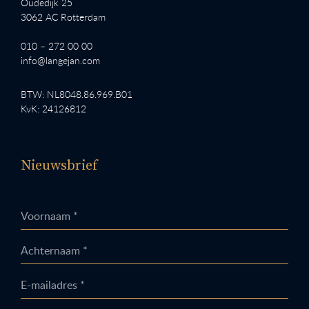
Oudedijk 25
3062 AC Rotterdam
010 – 272 00 00
info@langejan.com
BTW: NL8048.86.969.B01
KvK: 24126812
Nieuwsbrief
Voornaam *
Achternaam *
E-mailadres *