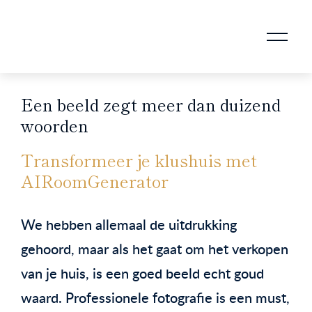
AANKOOPMAKELAAR VOOR DOORSTROMERS
AANKOOPMAKELAAR VOOR WONING OP ERFPACHT
STAPPENPLAN VOOR DE AANKOOP VAN JE HUIS
VERKOOPMAKELAAR VOOR UITSTROMERS
WONING VERKOPEN BIJ EEN SCHEIDING
STAPPENPLAN VOOR DE VERKOOP VAN JE HUIS
BLOGS EN TIPS TIJDENS 12 STAPPEN VAN DE VERKOOP VAN JE WONING
MARKETING BIJ DE VERKOOP VAN JE HUIS
ROTTERDAMSE VERENIGING VAN MAKELAARS
Een beeld zegt meer dan duizend
woorden
Transformeer je klushuis met
AIRoomGenerator
We hebben allemaal de uitdrukking
gehoord, maar als het gaat om het verkopen
van je huis, is een goed beeld echt goud
waard. Professionele fotografie is een must,