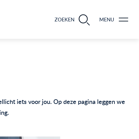
BLOGS EN TIPS TIJDENS 12 STAPPEN VAN DE VERKOOP VAN JE WONING
ZOEKEN
MENU
llicht iets voor jou. Op deze pagina leggen we
ing.