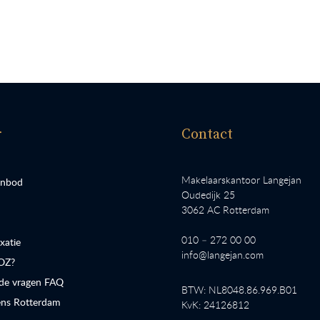
r
Contact
Makelaarskantoor Langejan
anbod
Oudedijk 25
3062 AC Rotterdam
010 – 272 00 00
atie
info@langejan.com
OZ?
lde vragen FAQ
BTW: NL8048.86.969.B01
ns Rotterdam
KvK: 24126812