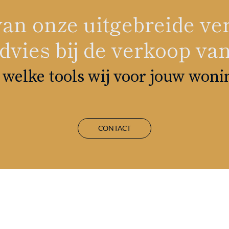
n van onze uitgebreide 
vies bij de verkoop van
welke tools wij voor jouw won
CONTACT