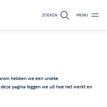
BLOGS EN TIPS TIJDENS 12 STAPPEN VAN DE VERKOOP VAN JE WONING
ZOEKEN
MENU
 Daarom hebben we een unieke
 deze pagina leggen we uit hoe het werkt en