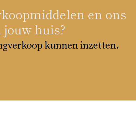
verkoopmiddelen en ons
 jouw huis?
ingverkoop kunnen inzetten.