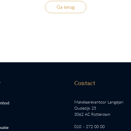
Ga terug
r
Contact
Makelaarskantoor Langejan
anbod
Oudedijk 25
3062 AC Rotterdam
010 – 272 00 00
atie