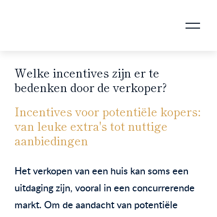
AANKOOPMAKELAAR VOOR DOORSTROMERS
AANKOOPMAKELAAR VOOR WONING OP ERFPACHT
STAPPENPLAN VOOR DE AANKOOP VAN JE HUIS
VERKOOPMAKELAAR VOOR UITSTROMERS
WONING VERKOPEN BIJ EEN SCHEIDING
STAPPENPLAN VOOR DE VERKOOP VAN JE HUIS
BLOGS EN TIPS TIJDENS 12 STAPPEN VAN DE VERKOOP VAN JE WONING
MARKETING BIJ DE VERKOOP VAN JE HUIS
ROTTERDAMSE VERENIGING VAN MAKELAARS
Welke incentives zijn er te
bedenken door de verkoper?
Incentives voor potentiële kopers:
van leuke extra's tot nuttige
aanbiedingen
Het verkopen van een huis kan soms een
uitdaging zijn, vooral in een concurrerende
markt. Om de aandacht van potentiële