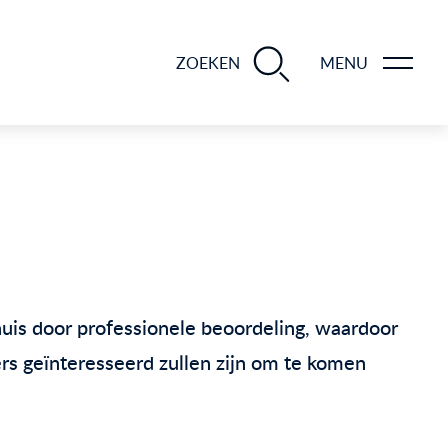
BLOGS EN TIPS TIJDENS 12 STAPPEN VAN DE VERKOOP VAN JE WONING
ZOEKEN
MENU
huis door professionele beoordeling, waardoor
rs geïnteresseerd zullen zijn om te komen