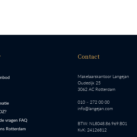
r
Contact
Makelaarskantoor Langejan
anbod
Oudedijk 25
3062 AC Rotterdam
010 – 272 00 00
atie
info@langejan.com
OZ?
lde vragen FAQ
BTW: NL8048.86.969.B01
ns Rotterdam
KvK: 24126812