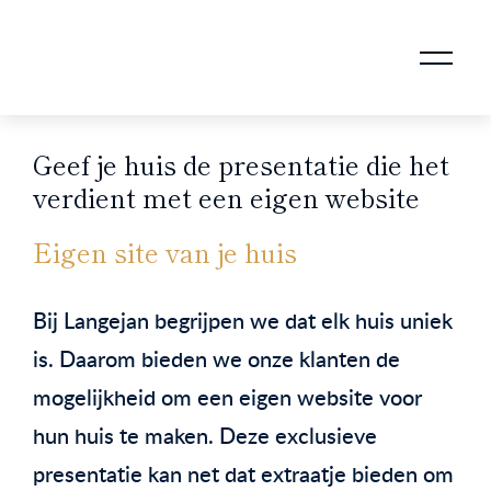
AANKOOPMAKELAAR VOOR DOORSTROMERS
AANKOOPMAKELAAR VOOR WONING OP ERFPACHT
STAPPENPLAN VOOR DE AANKOOP VAN JE HUIS
VERKOOPMAKELAAR VOOR UITSTROMERS
WONING VERKOPEN BIJ EEN SCHEIDING
STAPPENPLAN VOOR DE VERKOOP VAN JE HUIS
BLOGS EN TIPS TIJDENS 12 STAPPEN VAN DE VERKOOP VAN JE WONING
MARKETING BIJ DE VERKOOP VAN JE HUIS
ROTTERDAMSE VERENIGING VAN MAKELAARS
Geef je huis de presentatie die het
verdient met een eigen website
Eigen site van je huis
Bij Langejan begrijpen we dat elk huis uniek
is. Daarom bieden we onze klanten de
mogelijkheid om een eigen website voor
hun huis te maken. Deze exclusieve
presentatie kan net dat extraatje bieden om