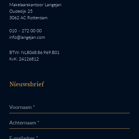
Makelaarskantoor Langejan
Oudedijk 25
3062 AC Rotterdam
010 – 272 00 00
info@langejan.com
BTW: NL8048.86.969.B01
KvK: 24126812
Nieuwsbrief
Voornaam *
Achternaam *
E-mailadres *