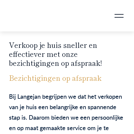
AANKOOPMAKELAAR VOOR DOORSTROMERS
AANKOOPMAKELAAR VOOR WONING OP ERFPACHT
STAPPENPLAN VOOR DE AANKOOP VAN JE HUIS
VERKOOPMAKELAAR VOOR UITSTROMERS
WONING VERKOPEN BIJ EEN SCHEIDING
STAPPENPLAN VOOR DE VERKOOP VAN JE HUIS
BLOGS EN TIPS TIJDENS 12 STAPPEN VAN DE VERKOOP VAN JE WONING
MARKETING BIJ DE VERKOOP VAN JE HUIS
ROTTERDAMSE VERENIGING VAN MAKELAARS
Verkoop je huis sneller en
effectiever met onze
bezichtigingen op afspraak!
Bezichtigingen op afspraak
Bij Langejan begrijpen we dat het verkopen
van je huis een belangrijke en spannende
stap is. Daarom bieden we een persoonlijke
en op maat gemaakte service om je te