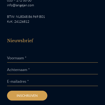
010 – 272 00 00
info@langejan.com
BTW: NL8048.86.969.B01
KvK: 24126812
Nieuwsbrief
Voornaam *
Achternaam *
E-mailadres *
INSCHRIJVEN