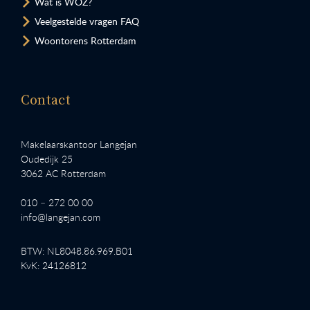
Wat is WOZ?
Veelgestelde vragen FAQ
Woontorens Rotterdam
Contact
Makelaarskantoor Langejan
Oudedijk 25
3062 AC Rotterdam
010 – 272 00 00
info@langejan.com
BTW: NL8048.86.969.B01
KvK: 24126812