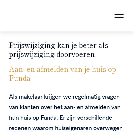
AANKOOPMAKELAAR VOOR DOORSTROMERS
AANKOOPMAKELAAR VOOR WONING OP ERFPACHT
STAPPENPLAN VOOR DE AANKOOP VAN JE HUIS
VERKOOPMAKELAAR VOOR UITSTROMERS
WONING VERKOPEN BIJ EEN SCHEIDING
STAPPENPLAN VOOR DE VERKOOP VAN JE HUIS
BLOGS EN TIPS TIJDENS 12 STAPPEN VAN DE VERKOOP VAN JE WONING
MARKETING BIJ DE VERKOOP VAN JE HUIS
ROTTERDAMSE VERENIGING VAN MAKELAARS
Prijswijziging kan je beter als
prijswijziging doorvoeren
Aan- en afmelden van je huis op
Funda
Als makelaar krijgen we regelmatig vragen
van klanten over het aan- en afmelden van
hun huis op Funda. Er zijn verschillende
redenen waarom huiseigenaren overwegen