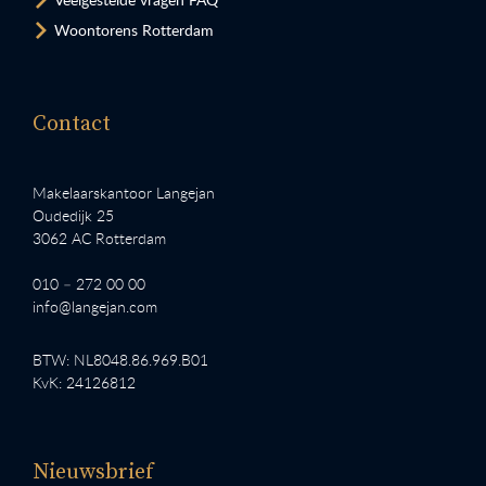
Woontorens Rotterdam
Contact
Makelaarskantoor Langejan
Oudedijk 25
3062 AC Rotterdam
010 – 272 00 00
info@langejan.com
BTW: NL8048.86.969.B01
KvK: 24126812
Nieuwsbrief