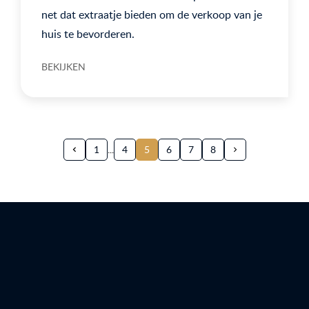
net dat extraatje bieden om de verkoop van je
huis te bevorderen.
BEKIJKEN
1
4
5
6
7
8