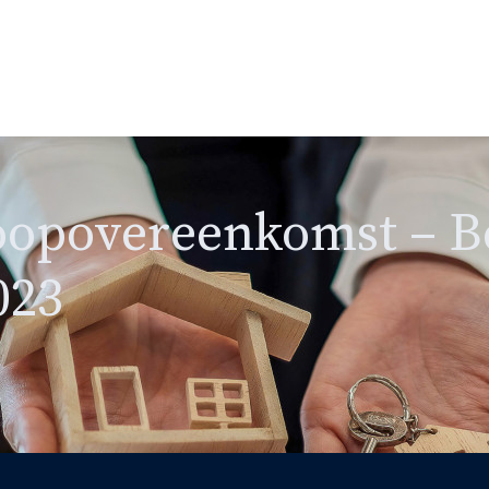
oopovereenkomst – B
023