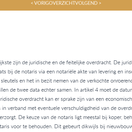
< VORIG
OVERZICHT
VOLGEND >
kste zijn de juridische en de feitelijke overdracht. De juri
bij de notaris via een notariële akte van levering en insch
sleutels en het in bezit nemen van de verkochte onroerende
vallen de twee data echter samen. In artikel 4 moet de dat
uridische overdracht kan er sprake zijn van een economisc
s in verband met eventuele verschuldigdheid van de overdr
erzorgt. De keuze van de notaris ligt meestal bij koper, be
is voor te behouden. Dit gebeurt dikwijls bij nieuwbouw o