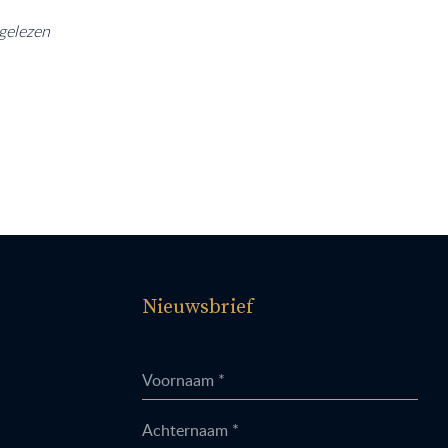
gelezen
Nieuwsbrief
Voornaam *
Achternaam *