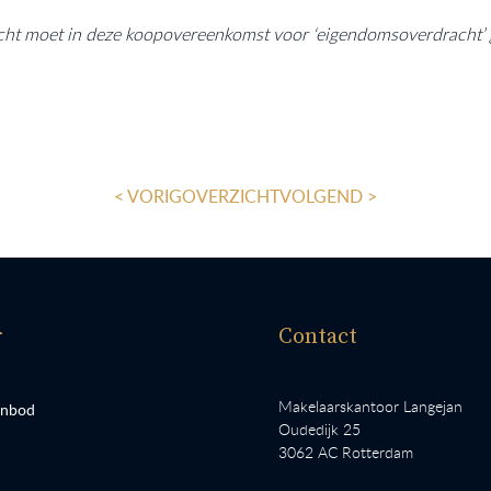
pacht moet in deze koopovereenkomst voor ‘eigendomsoverdracht’ 
< VORIG
OVERZICHT
VOLGEND >
r
Contact
Makelaarskantoor Langejan
anbod
Oudedijk 25
3062 AC Rotterdam