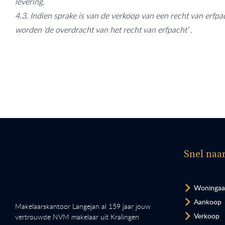
levering.
4.3. Indien sprake is van de verkoop van een recht van erf
worden ‘de overdracht van het recht van erfpacht’ .
Snel naa
Woninga
Aankoop
Makelaarskantoor Langejan al 159 jaar jouw
Verkoop
vertrouwde NVM makelaar uit Kralingen