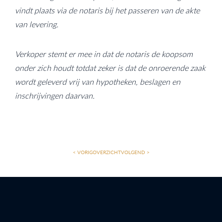
vindt plaats via de notaris bij het passeren van de akte
van levering.
Verkoper stemt er mee in dat de notaris de koopsom
onder zich houdt totdat zeker is dat de onroerende zaak
wordt geleverd vrij van hypotheken, beslagen en
inschrijvingen daarvan.
< VORIG
OVERZICHT
VOLGEND >