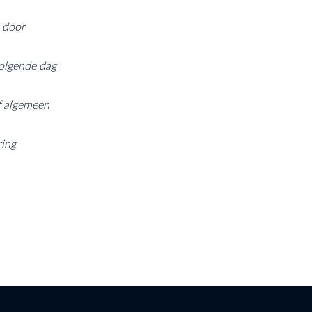
e door
volgende dag
of algemeen
ring