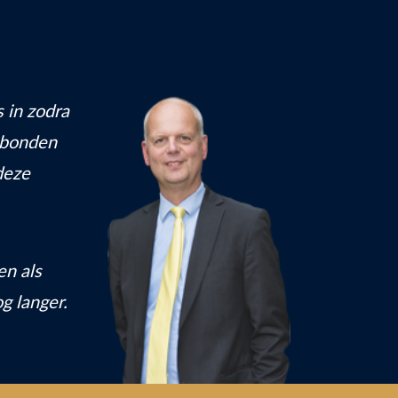
s in zodra
ebonden
deze
en als
g langer.