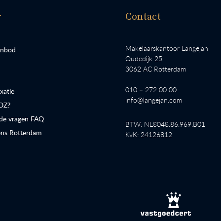
r
Contact
Makelaarskantoor Langejan
anbod
Oudedijk 25
3062 AC Rotterdam
010 – 272 00 00
atie
info@langejan.com
OZ?
lde vragen FAQ
BTW: NL8048.86.969.B01
ns Rotterdam
KvK: 24126812