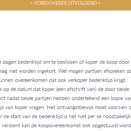
< VORIG
OVERZICHT
VOLGEND >
dagen bedenktijd om te beslissen of koper de koop door wil
 mag niet worden ingekort. Wel mogen partijen afspreken da
kunnen overeenkomen dat ook verkoper bedenktijd krijgt.
e op de datum dat koper (een afschrift van) de door beid
irect nadat beide partijen hebben ondertekend een kopie 
js van koper vragen. Het ontvangstbewijs moet voorzien z
de start van de bedenktijd is het niet per se noodzakelij
r verdient kan de koopovereenkomst ook opgestuurd worden