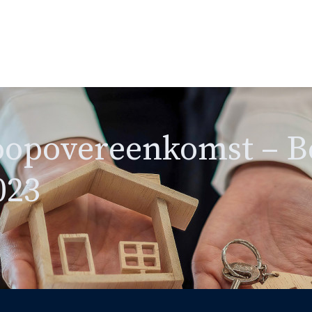
oopovereenkomst – B
023