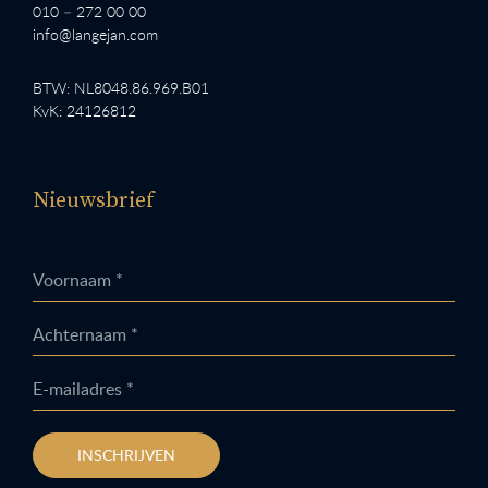
010 – 272 00 00
info@langejan.com
BTW: NL8048.86.969.B01
KvK: 24126812
Nieuwsbrief
Voornaam *
Achternaam *
E-mailadres *
INSCHRIJVEN