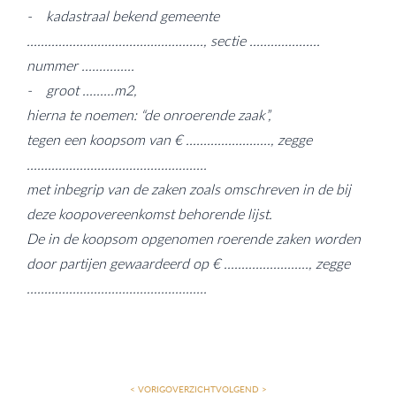
- kadastraal bekend gemeente
.................................................., sectie ....................
nummer ...............
- groot .........m2,
hierna te noemen: “de onroerende zaak”,
tegen een koopsom van € ........................, zegge
...................................................
met inbegrip van de zaken zoals omschreven in de bij
deze koopovereenkomst behorende lijst.
De in de koopsom opgenomen roerende zaken worden
door partijen gewaardeerd op € ........................, zegge
...................................................
< VORIG
OVERZICHT
VOLGEND >