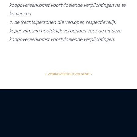
koopovereenkomst voortvloeiende verplichtingen na te
komen; en
c. de (rechts)personen die verkoper, respectievelijk
koper zijn, zijn hoofdelijk verbonden voor de uit deze
koopovereenkomst voortvloeiende verplichtingen.
< VORIG
OVERZICHT
VOLGEND >