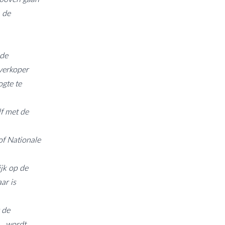
n de
 de
verkoper
ogte te
lf met de
of Nationale
ijk op de
ar is
 de
., wordt,