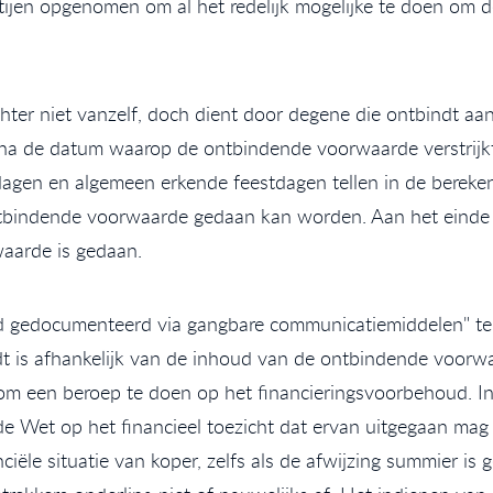
artijen opgenomen om al het redelijk mogelijke te doen om 
er niet vanzelf, doch dient door degene die ontbindt aan
a de datum waarop de ontbindende voorwaarde verstrijkt, 
gen en algemeen erkende feestdagen tellen in de berekeni
ntbindende voorwaarde gedaan kan worden. Aan het einde v
aarde is gedaan.
ed gedocumenteerd via gangbare communicatiemiddelen" te g
t is afhankelijk van de inhoud van de ontbindende voorw
 een beroep te doen op het financieringsvoorbehoud. In ve
e Wet op het financieel toezicht dat ervan uitgegaan mag
iële situatie van koper, zelfs als de afwijzing summier is