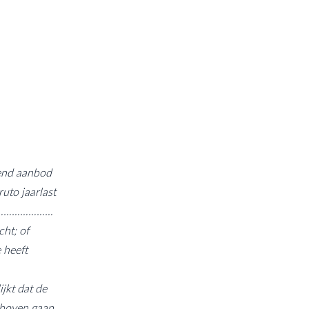
ndend aanbod
uto jaarlast
……………………………
cht; of
 heeft
jkt dat de
te boven gaan