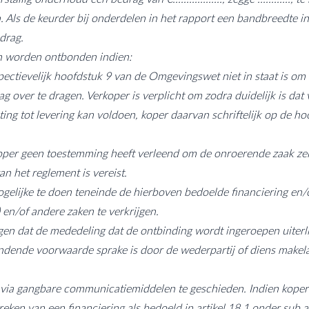
. Als de keurder bij onderdelen in het rapport een bandbreedte i
drag.
en worden ontbonden indien:
ectievelijk hoofdstuk 9 van de Omgevingswet niet in staat is om
ver te dragen. Verkoper is verplicht om zodra duidelijk is dat 
ting tot levering kan voldoen, koper daarvan schriftelijk op de ho
s aan koper geen toestemming heeft verleend om de onroerende zaak ze
n het reglement is vereist.
 mogelijke te doen teneinde de hierboven bedoelde financiering en/
en/of andere zaken te verkrijgen.
ragen dat de mededeling dat de ontbinding wordt ingeroepen uiterl
indende voorwaarde sprake is door de wederpartij of diens makela
 via gangbare communicatiemiddelen te geschieden. Indien koper
reken van een financiering als bedoeld in artikel 18.1 onder sub a