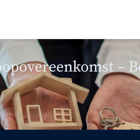
oopovereenkomst – B
n