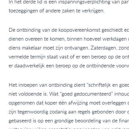
In het derde lid is een inspanningsverplichting van p
toezeggingen of andere zaken te verkrijgen.
De ontbinding van de koopovereenkomst geschiedt echt
dienen overeen te komen, binnen hoeveel werkdagen n
diens makelaar moet zijn ontvangen. Zaterdagen, zonda
vermelde termijn staat vast of er een beroep op de o
er daadwerkelijk een beroep op de ontbindende voorw
Het inroepen van ontbinding dient "schriftelijk en go
niet voldoende is. Wat “goed gedocumenteerd” inhoud
opgenomen dat koper één afwijzing moet overleggen om
zijn tegenwoordig zodanig aan regels gebonden door d
gebaseerd is op een grondige beoordeling van de financ