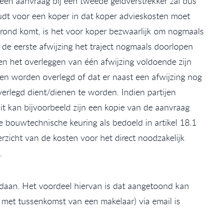
een aanvraag bij een tweede geldverstrekker zal dus
houdt voor een koper in dat koper advieskosten moet
et rond komt, is het voor koper bezwaarlijk om nogmaals
de eerste afwijzing het traject nogmaals doorlopen
en het overleggen van één afwijzing voldoende zijn
ten worden overlegd of dat er naast een afwijzing nog
overlegd dient/dienen te worden. Indien partijen
it kan bijvoorbeeld zijn een kopie van de aanvraag
e bouwtechnische keuring als bedoeld in artikel 18.1
zicht van de kosten voor het direct noodzakelijk
.
daan. Het voordeel hiervan is dat aangetoond kan
 met tussenkomst van een makelaar) via email is