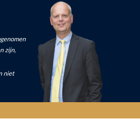
 opgenomen
n zijn,
m niet