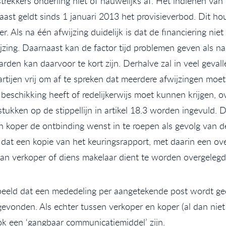
ekkers onderling niet of nauwelijks af. Het indienen van 
naast geldt sinds 1 januari 2013 het provisieverbod. Dit 
. Als na één afwijzing duidelijk is dat de financiering ni
ing. Daarnaast kan de factor tijd problemen geven als na 
en kan daarvoor te kort zijn. Derhalve zal in veel gevall
tijen vrij om af te spreken dat meerdere afwijzingen moe
e beschikking heeft of redelijkerwijs moet kunnen krijgen, 
ukken op de stippellijn in artikel 18.3 worden ingevuld. D
n koper de ontbinding wenst in te roepen als gevolg van d
at een kopie van het keuringsrapport, met daarin een over
aan verkoper of diens makelaar dient te worden overgelegd
eeld dat een mededeling per aangetekende post wordt ge
evonden. Als echter tussen verkoper en koper (al dan niet
k een ‘gangbaar communicatiemiddel’ zijn.