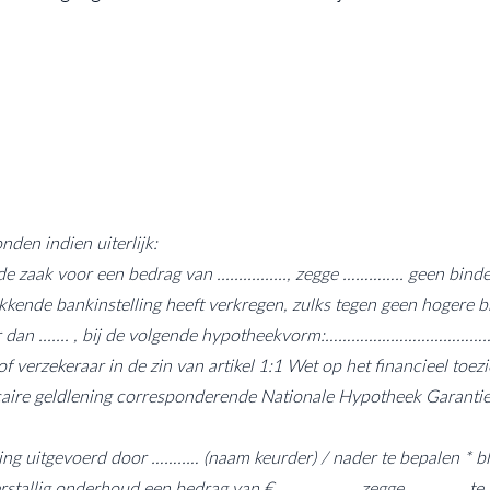
en indien uiterlijk:
rende zaak voor een bedrag van ................, zegge ………….. geen bi
kende bankinstelling heeft verkregen, zulks tegen geen hogere br
et hoger dan ....... , bij de volgende hypotheekvorm:……………………
 verzekeraar in de zin van artikel 1:1 Wet op het financieel toezi
othecaire geldlening corresponderende Nationale Hypotheek Garantie
 uitgevoerd door ……..… (naam keurder) / nader te bepalen * bli
lig onderhoud een bedrag van €.................., zegge ............, 