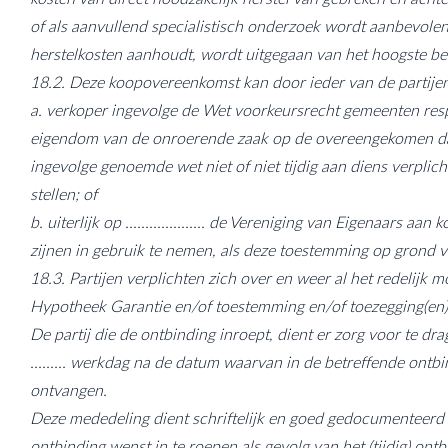
of als aanvullend specialistisch onderzoek wordt aanbevolen
herstelkosten aanhoudt, wordt uitgegaan van het hoogste be
18.2. Deze koopovereenkomst kan door ieder van de partij
a. verkoper ingevolge de Wet voorkeursrecht gemeenten resp
eigendom van de onroerende zaak op de overeengekomen dag o
ingevolge genoemde wet niet of niet tijdig aan diens verplich
stellen; of
b. uiterlijk op .................... de Vereniging van Eigenaar
zijnen in gebruik te nemen, als deze toestemming op grond va
18.3. Partijen verplichten zich over en weer al het redelijk
Hypotheek Garantie en/of toestemming en/of toezegging(en) 
De partij die de ontbinding inroept, dient er zorg voor te d
......... werkdag na de datum waarvan in de betreffende ontb
ontvangen.
Deze mededeling dient schriftelijk en goed gedocumenteerd
ontbinding wenst in te roepen als gevolg van het (tijdig) ontb