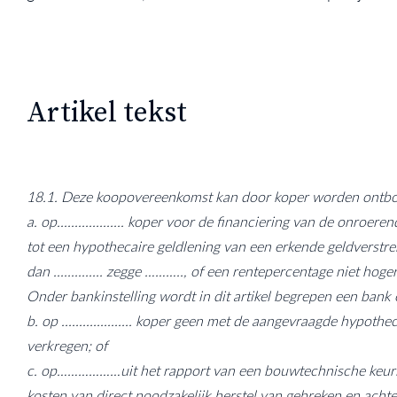
Artikel tekst
18.1. Deze koopovereenkomst kan door koper worden ontbond
a. op................... koper voor de financiering van de onroe
tot een hypothecaire geldlening van een erkende geldverstrek
dan .............. zegge ……….., of een rentepercentage ni
Onder bankinstelling wordt in dit artikel begrepen een bank of
b. op .................... koper geen met de aangevraagde hyp
verkregen; of
c. op………………uit het rapport van een bouwtechnische keuring
kosten van direct noodzakelijk herstel van gebreken en achterstal