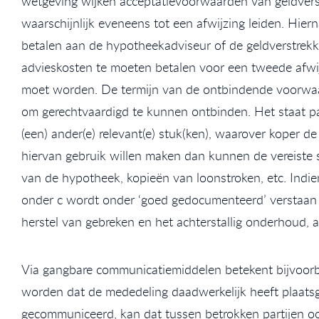
wetgeving wijken acceptatievoorwaarden van geldverstr
waarschijnlijk eveneens tot een afwijzing leiden. Hier
betalen aan de hypotheekadviseur of de geldverstrekker
advieskosten te moeten betalen voor een tweede afwijz
moet worden. De termijn van de ontbindende voorwaard
om gerechtvaardigd te kunnen ontbinden. Het staat par
(een) ander(e) relevant(e) stuk(ken), waarover koper d
hiervan gebruik willen maken dan kunnen de vereiste st
van de hypotheek, kopieën van loonstroken, etc. Indie
onder c wordt onder ‘goed gedocumenteerd’ verstaan d
herstel van gebreken en het achterstallig onderhoud, 
Via gangbare communicatiemiddelen betekent bijvoorb
worden dat de mededeling daadwerkelijk heeft plaatsg
gecommuniceerd, kan dat tussen betrokken partijen oo