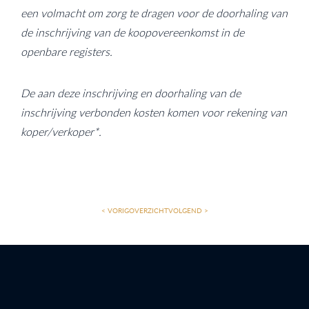
een volmacht om zorg te dragen voor de doorhaling van
de inschrijving van de koopovereenkomst in de
openbare registers.
De aan deze inschrijving en doorhaling van de
inschrijving verbonden kosten komen voor rekening van
koper/verkoper*.
< VORIG
OVERZICHT
VOLGEND >