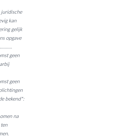
 juridische
evig kan
ring gelijk
ens opgave
........
omst geen
arbij
omst geen
plichtingen
de bekend*:
enomen na
 ten
emen.