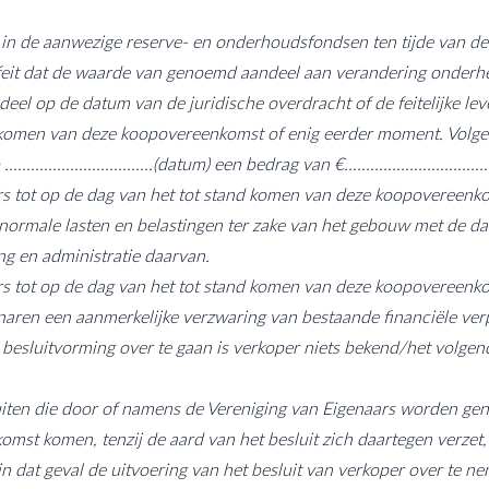
 in de aanwezige reserve- en onderhoudsfondsen ten tijde van de
et feit dat de waarde van genoemd aandeel aan verandering onderh
deel op de datum van de juridische overdracht of de feitelijke leve
nd komen van deze koopovereenkomst of enig eerder moment. Volg
.............................(datum) een bedrag van €...................................
aars tot op de dag van het tot stand komen van deze koopovereenk
normale lasten en belastingen ter zake van het gebouw met de da
ng en administratie daarvan.
aars tot op de dag van het tot stand komen van deze koopovereenk
aren een aanmerkelijke verzwaring van bestaande financiële ver
 besluitvorming over te gaan is verkoper niets bekend/het volgen
sluiten die door of namens de Vereniging van Eigenaars worden g
st komen, tenzij de aard van het besluit zich daartegen verzet,
 in dat geval de uitvoering van het besluit van verkoper over te n