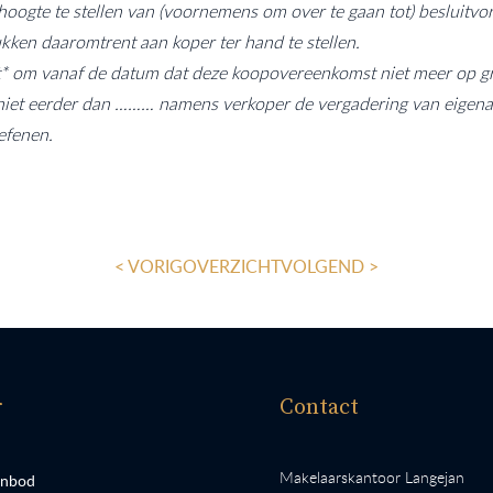
hoogte te stellen van (voornemens om over te gaan tot) besluitv
ukken daaromtrent aan koper ter hand te stellen.
iet* om vanaf de datum dat deze koopovereenkomst niet meer op 
t eerder dan ……… namens verkoper de vergadering van eigenaar
efenen.
< VORIG
OVERZICHT
VOLGEND >
r
Contact
Makelaarskantoor Langejan
anbod