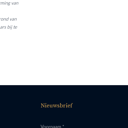
orming van
grond van
s bij te
Nieuwsbrief
Voornaam *