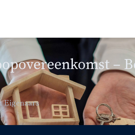
oopovereenkomst – B
an Eigenaars