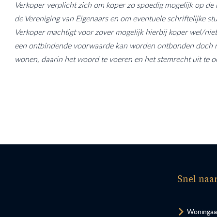
Verkoper verplicht zich om koper zo spoedig mogelijk op de 
de Vereniging van Eigenaars en om eventuele schriftelijke st
Verkoper machtigt voor zover mogelijk hierbij koper wel/n
een ontbindende voorwaarde kan worden ontbonden doch nie
wonen, daarin het woord te voeren en het stemrecht uit te o
Snel naa
Woninga