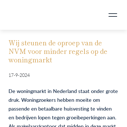
AANKOOPMAKELAAR VOOR DOORSTROMERS
AANKOOPMAKELAAR VOOR WONING OP ERFPACHT
STAPPENPLAN VOOR DE AANKOOP VAN JE HUIS
VERKOOPMAKELAAR VOOR UITSTROMERS
WONING VERKOPEN BIJ EEN SCHEIDING
STAPPENPLAN VOOR DE VERKOOP VAN JE HUIS
BLOGS EN TIPS TIJDENS 12 STAPPEN VAN DE VERKOOP VAN JE WONING
MARKETING BIJ DE VERKOOP VAN JE HUIS
ROTTERDAMSE VERENIGING VAN MAKELAARS
Wij steunen de oproep van de
NVM voor minder regels op de
woningmarkt
17-9-2024
De woningmarkt in Nederland staat onder grote
druk. Woningzoekers hebben moeite om
passende en betaalbare huisvesting te vinden
en bedrijven lopen tegen groeibeperkingen aan.
Als makelaarskantoor dat midden in deze markt