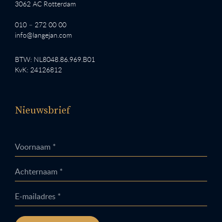
3062 AC Rotterdam
010 – 272 00 00
info@langejan.com
BTW: NL8048.86.969.B01
KvK: 24126812
Nieuwsbrief
Voornaam *
Achternaam *
E-mailadres *