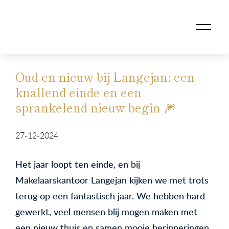
AANKOOPMAKELAAR VOOR DOORSTROMERS
AANKOOPMAKELAAR VOOR WONING OP ERFPACHT
STAPPENPLAN VOOR DE AANKOOP VAN JE HUIS
VERKOOPMAKELAAR VOOR UITSTROMERS
WONING VERKOPEN BIJ EEN SCHEIDING
STAPPENPLAN VOOR DE VERKOOP VAN JE HUIS
BLOGS EN TIPS TIJDENS 12 STAPPEN VAN DE VERKOOP VAN JE WONING
MARKETING BIJ DE VERKOOP VAN JE HUIS
ROTTERDAMSE VERENIGING VAN MAKELAARS
Oud en nieuw bij Langejan: een
knallend einde en een
sprankelend nieuw begin 🎆
27-12-2024
Het jaar loopt ten einde, en bij
Makelaarskantoor Langejan kijken we met trots
terug op een fantastisch jaar. We hebben hard
gewerkt, veel mensen blij mogen maken met
een nieuw thuis en samen mooie herinneringen