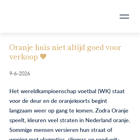
AANKOOPMAKELAAR VOOR DOORSTROMERS
AANKOOPMAKELAAR VOOR WONING OP ERFPACHT
STAPPENPLAN VOOR DE AANKOOP VAN JE HUIS
VERKOOPMAKELAAR VOOR UITSTROMERS
WONING VERKOPEN BIJ EEN SCHEIDING
STAPPENPLAN VOOR DE VERKOOP VAN JE HUIS
BLOGS EN TIPS TIJDENS 12 STAPPEN VAN DE VERKOOP VAN JE WONING
MARKETING BIJ DE VERKOOP VAN JE HUIS
ROTTERDAMSE VERENIGING VAN MAKELAARS
Oranje huis niet altijd goed voor
verkoop 🧡
9-6-2026
Het wereldkampioenschap voetbal (WK) staat
voor de deur en de oranjekoorts begint
langzaam weer op gang te komen. Zodra Oranje
speelt, kleuren veel straten in Nederland oranje.
Sommige mensen versieren hun straat of
woning met vlaggetjes, slingers en rood-wit-