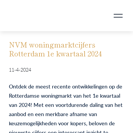
AANKOOPMAKELAAR VOOR DOORSTROMERS
AANKOOPMAKELAAR VOOR WONING OP ERFPACHT
STAPPENPLAN VOOR DE AANKOOP VAN JE HUIS
VERKOOPMAKELAAR VOOR UITSTROMERS
WONING VERKOPEN BIJ EEN SCHEIDING
STAPPENPLAN VOOR DE VERKOOP VAN JE HUIS
BLOGS EN TIPS TIJDENS 12 STAPPEN VAN DE VERKOOP VAN JE WONING
MARKETING BIJ DE VERKOOP VAN JE HUIS
ROTTERDAMSE VERENIGING VAN MAKELAARS
NVM woningmarktcijfers
Rotterdam 1e kwartaal 2024
11-4-2024
Ontdek de meest recente ontwikkelingen op de
Rotterdamse woningmarkt van het 1e kwartaal
van 2024! Met een voortdurende daling van het
aanbod en een merkbare afname van
keuzemogelijkheden voor kopers, beloven de
nieuwste cijfers een interessant inzicht te