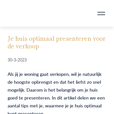
AANKOOPMAKELAAR VOOR DOORSTROMERS
AANKOOPMAKELAAR VOOR WONING OP ERFPACHT
STAPPENPLAN VOOR DE AANKOOP VAN JE HUIS
VERKOOPMAKELAAR VOOR UITSTROMERS
WONING VERKOPEN BIJ EEN SCHEIDING
STAPPENPLAN VOOR DE VERKOOP VAN JE HUIS
BLOGS EN TIPS TIJDENS 12 STAPPEN VAN DE VERKOOP VAN JE WONING
MARKETING BIJ DE VERKOOP VAN JE HUIS
ROTTERDAMSE VERENIGING VAN MAKELAARS
Je huis optimaal presenteren voor
de verkoop
30-3-2023
Als jij je woning gaat verkopen, wil je natuurlijk
de hoogste opbrengst en dat het liefst zo snel
mogelijk. Daarom is het belangrijk om je huis
goed te presenteren. In dit artikel delen we een
aantal tips met je, waarmee je je huis optimaal
kunt presenteren.