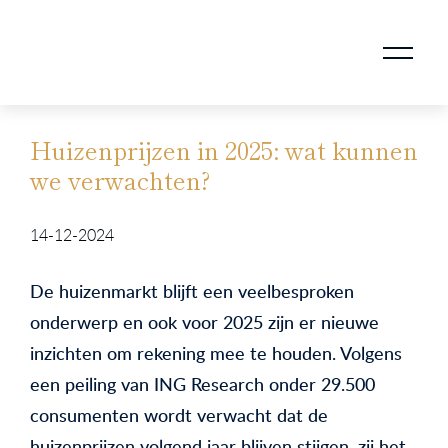
AANKOOPMAKELAAR VOOR DOORSTROMERS
AANKOOPMAKELAAR VOOR WONING OP ERFPACHT
STAPPENPLAN VOOR DE AANKOOP VAN JE HUIS
VERKOOPMAKELAAR VOOR UITSTROMERS
WONING VERKOPEN BIJ EEN SCHEIDING
STAPPENPLAN VOOR DE VERKOOP VAN JE HUIS
BLOGS EN TIPS TIJDENS 12 STAPPEN VAN DE VERKOOP VAN JE WONING
MARKETING BIJ DE VERKOOP VAN JE HUIS
ROTTERDAMSE VERENIGING VAN MAKELAARS
Huizenprijzen in 2025: wat kunnen
we verwachten?
14-12-2024
De huizenmarkt blijft een veelbesproken
onderwerp en ook voor 2025 zijn er nieuwe
inzichten om rekening mee te houden. Volgens
een peiling van ING Research onder 29.500
consumenten wordt verwacht dat de
huizenprijzen volgend jaar blijven stijgen, zij het