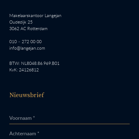
Makelaarskantoor Langejan
Oudedijk 25
3062 AC Rotterdam
010 – 272 00 00
info@langejan.com
BTW: NL8048.86.969.B01
KvK: 24126812
Nieuwsbrief
Voornaam *
Achternaam *