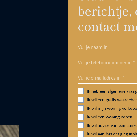
berichtje
contact me
Vul je naam in *
Vul je telefoonnummer in *
Vul je e-mailadres in *
Ik heb een algemene vraag
Ik wil een gratis waardebe
Ik wil mijn woning verkop
Ik wil een woning kopen
Ik wil advies van een aan
Ik wil een bezichtiging inp