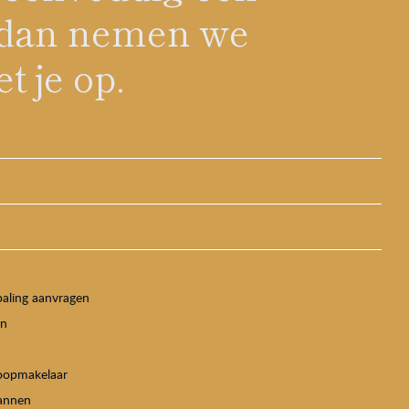
, dan nemen we
t je op.
paling aanvragen
en
koopmakelaar
lannen