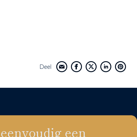
Deel
 eenvoudig een