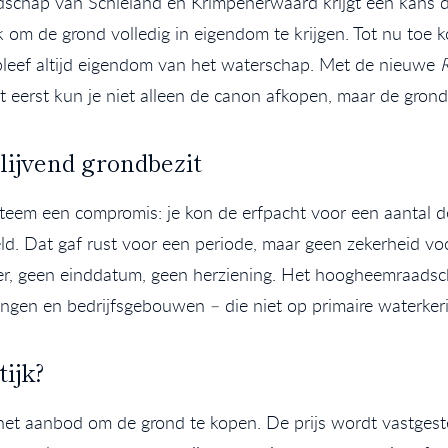
chap van Schieland en Krimpenerwaard krijgt een kans di
m de grond volledig in eigendom te krijgen. Tot nu toe k
leef altijd eigendom van het waterschap. Met de nieuwe
t eerst kun je niet alleen de canon afkopen, maar de grond
blijvend grondbezit
steem een compromis: je kon de erfpacht voor een aantal 
d. Dat gaf rust voor een periode, maar geen zekerheid v
r, geen einddatum, geen herziening. Het hoogheemraadsc
gen en bedrijfsgebouwen – die niet op primaire waterkeri
tijk?
p het aanbod om de grond te kopen. De prijs wordt vastgest