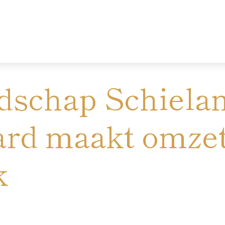
schap Schielan
d maakt omzett
k