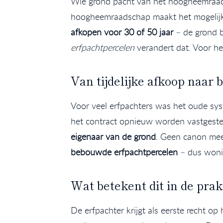
Wie grond pacht van het hoogheemraads
hoogheemraadschap maakt het mogelijk o
afkopen voor 30 of 50 jaar
– de grond b
erfpachtpercelen
verandert dat. Voor he
Van tijdelijke afkoop naar 
Voor veel erfpachters was het oude sy
het contract opnieuw worden vastgestel
eigenaar van de grond
. Geen canon mee
bebouwde erfpachtpercelen
– dus wonin
Wat betekent dit in de prak
De erfpachter krijgt als eerste recht o