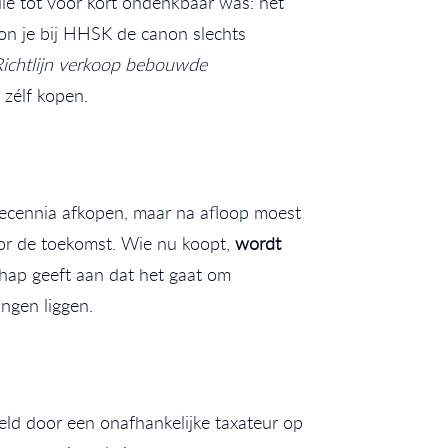
e tot voor kort ondenkbaar was: het
on je bij HHSK de canon slechts
Richtlijn verkoop bebouwde
 zélf kopen.
decennia afkopen, maar na afloop moest
oor de toekomst. Wie nu koopt,
wordt
hap geeft aan dat het gaat om
ngen liggen.
eld door een onafhankelijke taxateur op