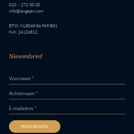
010 – 272 00 00
info@langejan.com
BTW: NL8048.86.969.B01
KvK: 24126812
Nieuwsbrief
Voornaam *
Achternaam *
E-mailadres *
INSCHRIJVEN