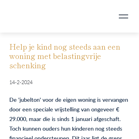
AANKOOPMAKELAAR VOOR DOORSTROMERS
AANKOOPMAKELAAR VOOR WONING OP ERFPACHT
STAPPENPLAN VOOR DE AANKOOP VAN JE HUIS
VERKOOPMAKELAAR VOOR UITSTROMERS
WONING VERKOPEN BIJ EEN SCHEIDING
STAPPENPLAN VOOR DE VERKOOP VAN JE HUIS
BLOGS EN TIPS TIJDENS 12 STAPPEN VAN DE VERKOOP VAN JE WONING
MARKETING BIJ DE VERKOOP VAN JE HUIS
ROTTERDAMSE VERENIGING VAN MAKELAARS
Help je kind nog steeds aan een
woning met belastingvrije
schenking
14-2-2024
De 'jubelton' voor de eigen woning is vervangen
door een speciale vrijstelling van ongeveer €
29.000, maar die is sinds 1 januari afgeschaft.
Toch kunnen ouders hun kinderen nog steeds
financieel ondersteunen. Dit jaar ligt de grens