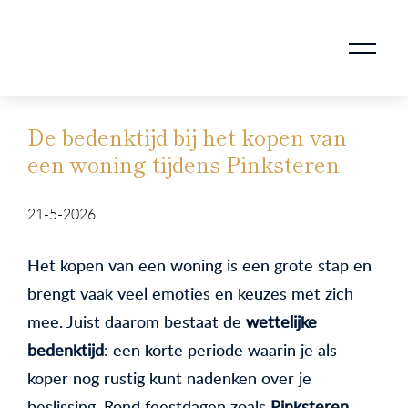
AANKOOPMAKELAAR VOOR DOORSTROMERS
AANKOOPMAKELAAR VOOR WONING OP ERFPACHT
STAPPENPLAN VOOR DE AANKOOP VAN JE HUIS
VERKOOPMAKELAAR VOOR UITSTROMERS
WONING VERKOPEN BIJ EEN SCHEIDING
STAPPENPLAN VOOR DE VERKOOP VAN JE HUIS
BLOGS EN TIPS TIJDENS 12 STAPPEN VAN DE VERKOOP VAN JE WONING
MARKETING BIJ DE VERKOOP VAN JE HUIS
ROTTERDAMSE VERENIGING VAN MAKELAARS
De bedenktijd bij het kopen van
een woning tijdens Pinksteren
21-5-2026
Het kopen van een woning is een grote stap en
brengt vaak veel emoties en keuzes met zich
mee. Juist daarom bestaat de
wettelijke
bedenktijd
: een korte periode waarin je als
koper nog rustig kunt nadenken over je
beslissing. Rond feestdagen zoals
Pinksteren