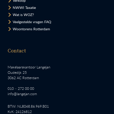
Verkoop
NWWI Taxatie
Wat is WOZ?
Veelgestelde vragen FAQ
Woontorens Rotterdam
Contact
Makelaarskantoor Langejan
Oudedijk 25
3062 AC Rotterdam
010 – 272 00 00
info@langejan.com
BTW: NL8048.86.969.B01
KvK: 24126812