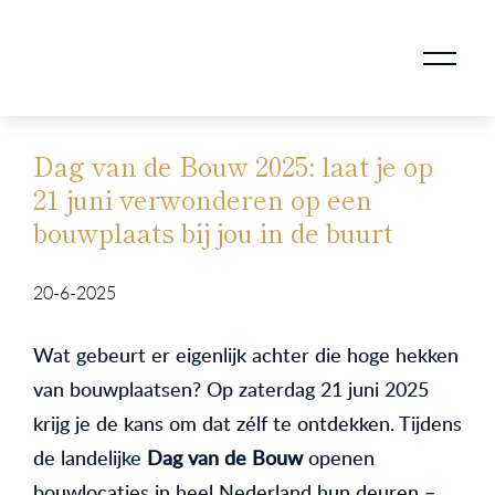
AANKOOPMAKELAAR VOOR DOORSTROMERS
AANKOOPMAKELAAR VOOR WONING OP ERFPACHT
STAPPENPLAN VOOR DE AANKOOP VAN JE HUIS
VERKOOPMAKELAAR VOOR UITSTROMERS
WONING VERKOPEN BIJ EEN SCHEIDING
STAPPENPLAN VOOR DE VERKOOP VAN JE HUIS
BLOGS EN TIPS TIJDENS 12 STAPPEN VAN DE VERKOOP VAN JE WONING
MARKETING BIJ DE VERKOOP VAN JE HUIS
ROTTERDAMSE VERENIGING VAN MAKELAARS
Dag van de Bouw 2025: laat je op
21 juni verwonderen op een
bouwplaats bij jou in de buurt
20-6-2025
Wat gebeurt er eigenlijk achter die hoge hekken
van bouwplaatsen? Op zaterdag 21 juni 2025
krijg je de kans om dat zélf te ontdekken. Tijdens
de landelijke
Dag van de Bouw
openen
bouwlocaties in heel Nederland hun deuren –