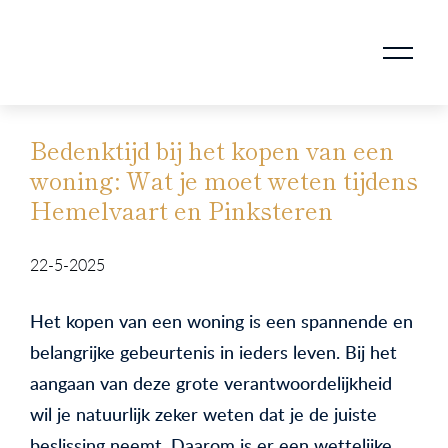
AANKOOPMAKELAAR VOOR DOORSTROMERS
AANKOOPMAKELAAR VOOR WONING OP ERFPACHT
STAPPENPLAN VOOR DE AANKOOP VAN JE HUIS
VERKOOPMAKELAAR VOOR UITSTROMERS
WONING VERKOPEN BIJ EEN SCHEIDING
STAPPENPLAN VOOR DE VERKOOP VAN JE HUIS
BLOGS EN TIPS TIJDENS 12 STAPPEN VAN DE VERKOOP VAN JE WONING
MARKETING BIJ DE VERKOOP VAN JE HUIS
ROTTERDAMSE VERENIGING VAN MAKELAARS
Bedenktijd bij het kopen van een
woning: Wat je moet weten tijdens
Hemelvaart en Pinksteren
22-5-2025
Het kopen van een woning is een spannende en
belangrijke gebeurtenis in ieders leven. Bij het
aangaan van deze grote verantwoordelijkheid
wil je natuurlijk zeker weten dat je de juiste
beslissing neemt. Daarom is er een wettelijke