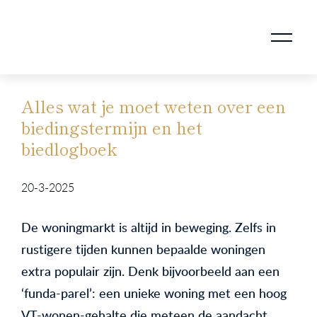
AANKOOPMAKELAAR VOOR DOORSTROMERS
AANKOOPMAKELAAR VOOR WONING OP ERFPACHT
STAPPENPLAN VOOR DE AANKOOP VAN JE HUIS
VERKOOPMAKELAAR VOOR UITSTROMERS
WONING VERKOPEN BIJ EEN SCHEIDING
STAPPENPLAN VOOR DE VERKOOP VAN JE HUIS
BLOGS EN TIPS TIJDENS 12 STAPPEN VAN DE VERKOOP VAN JE WONING
MARKETING BIJ DE VERKOOP VAN JE HUIS
ROTTERDAMSE VERENIGING VAN MAKELAARS
Alles wat je moet weten over een
biedingstermijn en het
biedlogboek
20-3-2025
De woningmarkt is altijd in beweging. Zelfs in
rustigere tijden kunnen bepaalde woningen
extra populair zijn. Denk bijvoorbeeld aan een
‘funda-parel’: een unieke woning met een hoog
VT-wonen-gehalte die meteen de aandacht