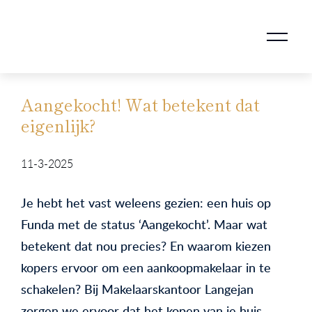
AANKOOPMAKELAAR VOOR DOORSTROMERS
AANKOOPMAKELAAR VOOR WONING OP ERFPACHT
STAPPENPLAN VOOR DE AANKOOP VAN JE HUIS
VERKOOPMAKELAAR VOOR UITSTROMERS
WONING VERKOPEN BIJ EEN SCHEIDING
STAPPENPLAN VOOR DE VERKOOP VAN JE HUIS
BLOGS EN TIPS TIJDENS 12 STAPPEN VAN DE VERKOOP VAN JE WONING
MARKETING BIJ DE VERKOOP VAN JE HUIS
ROTTERDAMSE VERENIGING VAN MAKELAARS
Aangekocht! Wat betekent dat
eigenlijk?
11-3-2025
Je hebt het vast weleens gezien: een huis op
Funda met de status ‘Aangekocht’. Maar wat
betekent dat nou precies? En waarom kiezen
kopers ervoor om een aankoopmakelaar in te
schakelen? Bij Makelaarskantoor Langejan
zorgen we ervoor dat het kopen van je huis