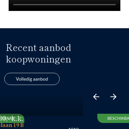
Recent aanbod
koopwoningen
Volledig aanbod
AR
BESCHIKBAAR
 19 B