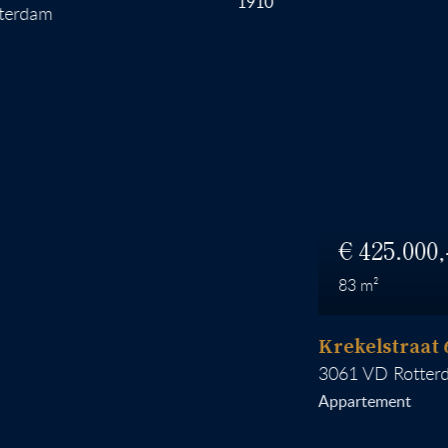
1910
am
425.000
83
Krekelstraat 6 B 
3061 VD
Rotterdam
Appartement