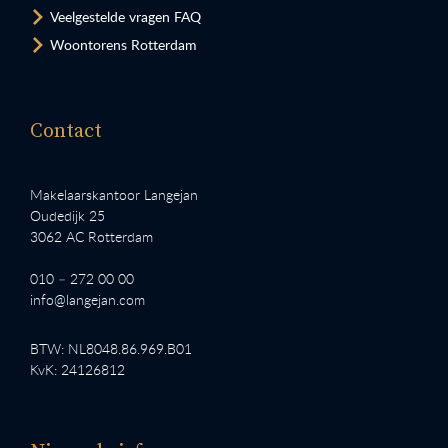
Veelgestelde vragen FAQ
Woontorens Rotterdam
Contact
Makelaarskantoor Langejan
Oudedijk 25
3062 AC Rotterdam
010 – 272 00 00
info@langejan.com
BTW: NL8048.86.969.B01
KvK: 24126812