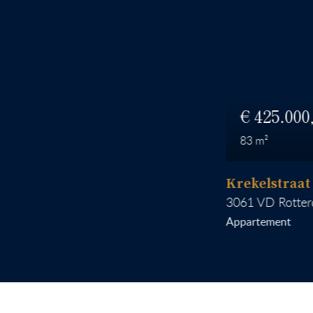
425.000
83
Krekelstraat 6 B 
3061 VD
Rotterdam
Appartement