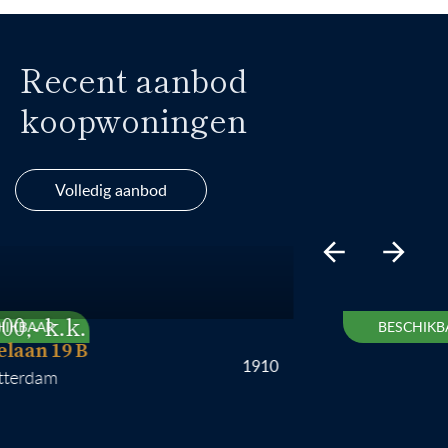
Recent aanbod
koopwoningen
Volledig aanbod
AAR
BESCHIKBAAR
n 19 B
1910
dam