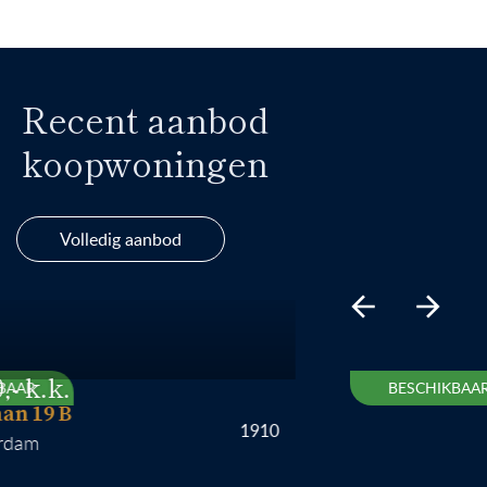
Recent aanbod
koopwoningen
Volledig aanbod
BESCHIKBAAR
19 B
1910
m