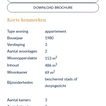
DOWNLOAD BROCHURE
Korte kenmerken
Type woning
appartement
Bouwjaar
1980
Verdieping
3
Aantal woonlagen
2
2
Woonoppervlakte
153
m
3
Inhoud
486
m
2
Woonkamer
69
m
beschermd stads of
Bijzonderheden
dorpsgezicht
Aantal kamers
3