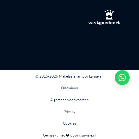
© 2015-2026 Makelaarskantoor Langejan
Disclaimer
Algemene voorwaarden
Privacy
Cookies
Gemaakt met ❤️ door digivisie.nl