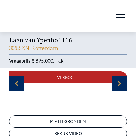
AANKOOPMAKELAAR VOOR DOORSTROMERS
AANKOOPMAKELAAR VOOR WONING OP ERFPACHT
STAPPENPLAN VOOR DE AANKOOP VAN JE HUIS
VERKOOPMAKELAAR VOOR UITSTROMERS
WONING VERKOPEN BIJ EEN SCHEIDING
STAPPENPLAN VOOR DE VERKOOP VAN JE HUIS
BLOGS EN TIPS TIJDENS 12 STAPPEN VAN DE VERKOOP VAN JE WONING
MARKETING BIJ DE VERKOOP VAN JE HUIS
ROTTERDAMSE VERENIGING VAN MAKELAARS
Laan van Ypenhof 116
3062 ZN Rotterdam
895.000
VERKOCHT
PLATTEGRONDEN
BEKIJK VIDEO