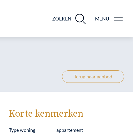
BLOGS EN TIPS TIJDENS 12 STAPPEN VAN DE VERKOOP VAN JE WONING
ZOEKEN
MENU
Terug naar aanbod
Korte kenmerken
Type woning
appartement