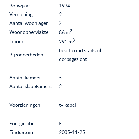
Bouwjaar
1934
Verdieping
2
Aantal woonlagen
2
2
Woonoppervlakte
86
m
3
Inhoud
291
m
beschermd stads of
Bijzonderheden
dorpsgezicht
Aantal kamers
5
Aantal slaapkamers
2
Voorzieningen
tv kabel
Energielabel
E
Einddatum
2035-11-25