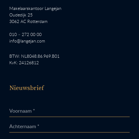
Makelaarskantoor Langejan
Oudedijk 25
3062 AC Rotterdam
010 – 272 00 00
info@langejan.com
BTW: NL8048.86.969.B01
KvK: 24126812
Nieuwsbrief
Voornaam *
Achternaam *