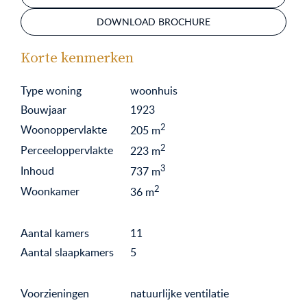
DOWNLOAD BROCHURE
Korte kenmerken
Type woning
woonhuis
Bouwjaar
1923
2
Woonoppervlakte
205
m
2
Perceeloppervlakte
223
m
3
Inhoud
737
m
2
Woonkamer
36
m
Aantal kamers
11
Aantal slaapkamers
5
Voorzieningen
natuurlijke ventilatie