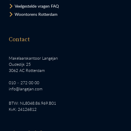
Veelgestelde vragen FAQ
Woontorens Rotterdam
Contact
Makelaarskantoor Langejan
Oudedijk 25
3062 AC Rotterdam
010 – 272 00 00
info@langejan.com
BTW: NL8048.86.969.B01
KvK: 24126812