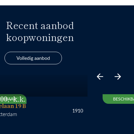
Recent aanbod
koopwoningen
Volledig aanbod
AAR
BESCHIKBAAR
n 19 B
1910
dam