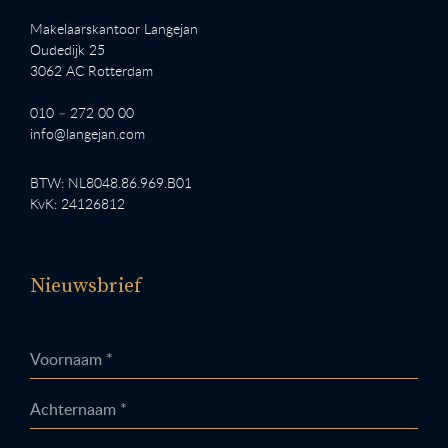
Makelaarskantoor Langejan
Oudedijk 25
3062 AC Rotterdam
010 – 272 00 00
info@langejan.com
BTW: NL8048.86.969.B01
KvK: 24126812
Nieuwsbrief
Voornaam *
Achternaam *