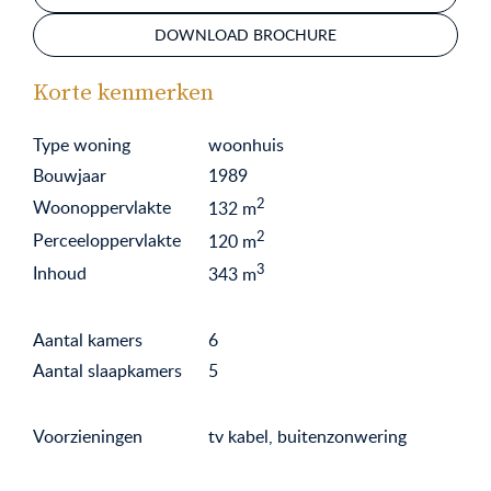
DOWNLOAD BROCHURE
Korte kenmerken
Type woning
woonhuis
Bouwjaar
1989
2
Woonoppervlakte
132
m
2
Perceeloppervlakte
120
m
3
Inhoud
343
m
Aantal kamers
6
Aantal slaapkamers
5
Voorzieningen
tv kabel, buitenzonwering