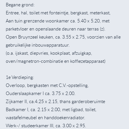
Begane grond:
Entree, hal, toilet met fonteintje, bergkast, meterkast,
Aan tuin grenzende woonkamer ca. 5.40 x 5.20, met
parketvloer en openslaande deuren naar terras (z).
Open Bruynzeel keuken, ca. 3.55 x 2.75, voorzien van alle
gebruikelijke inbouwapparatuur.
(o.a. ijskast, diepvries, kookplaat, afzuigkap,
oven/magnetron-combinatie en koffiezetapparaat)
1e Verdieping:
Overloop, bergkasten met C.V.-opstelling,
Ouderslaapkamer I ca. 3.75 x 2.00.
Zijkamer II, ca.4.25 x 2.15, thans garderoberuimte
Badkamer I, ca. 2.15 x 2.00, met ligbad, toilet,
wastafelmeubel en handdoekenradiator.
Werk-/ studeerkamer III, ca. 3.00 x 2.95.