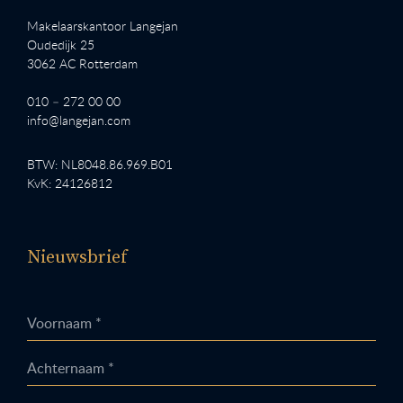
Makelaarskantoor Langejan
Oudedijk 25
3062 AC Rotterdam
010 – 272 00 00
info@langejan.com
BTW: NL8048.86.969.B01
KvK: 24126812
Nieuwsbrief
Voornaam *
Achternaam *