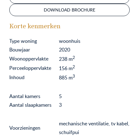
DOWNLOAD BROCHURE
Korte kenmerken
Type woning
woonhuis
Bouwjaar
2020
2
Woonoppervlakte
238
m
2
Perceeloppervlakte
156
m
3
Inhoud
885
m
Aantal kamers
5
Aantal slaapkamers
3
mechanische ventilatie, tv kabel,
Voorzieningen
schuifpui