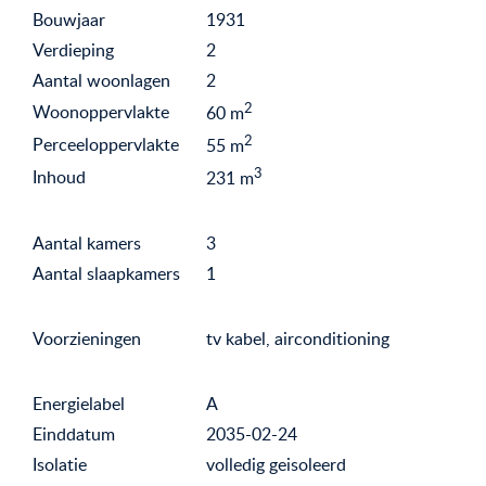
Bouwjaar
1931
Verdieping
2
Aantal woonlagen
2
2
Woonoppervlakte
60
m
2
Perceeloppervlakte
55
m
3
Inhoud
231
m
Aantal kamers
3
Aantal slaapkamers
1
Voorzieningen
tv kabel, airconditioning
Energielabel
A
Einddatum
2035-02-24
Isolatie
volledig geisoleerd