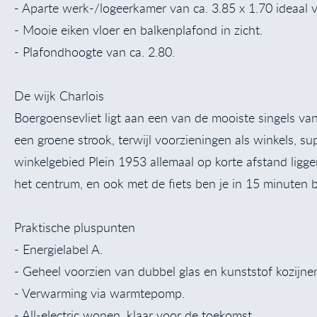
- Aparte werk-/logeerkamer van ca. 3.85 x 1.70 ideaal 
- Mooie eiken vloer en balkenplafond in zicht.
- Plafondhoogte van ca. 2.80.
De wijk Charlois
Boergoensevliet ligt aan een van de mooiste singels va
een groene strook, terwijl voorzieningen als winkels, s
winkelgebied Plein 1953 allemaal op korte afstand ligge
het centrum, en ook met de fiets ben je in 15 minuten b
Praktische pluspunten
- Energielabel A.
- Geheel voorzien van dubbel glas en kunststof kozijne
- Verwarming via warmtepomp.
- All-electric wonen, klaar voor de toekomst.