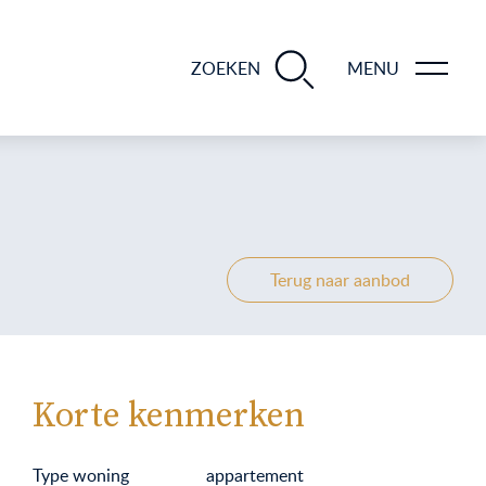
BLOGS EN TIPS TIJDENS 12 STAPPEN VAN DE VERKOOP VAN JE WONING
ZOEKEN
MENU
Terug naar aanbod
Korte kenmerken
Type woning
appartement