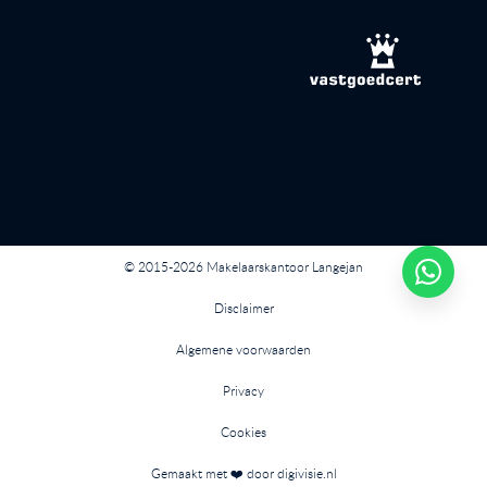
© 2015-2026 Makelaarskantoor Langejan
Disclaimer
Algemene voorwaarden
Privacy
Cookies
Gemaakt met ❤️ door digivisie.nl