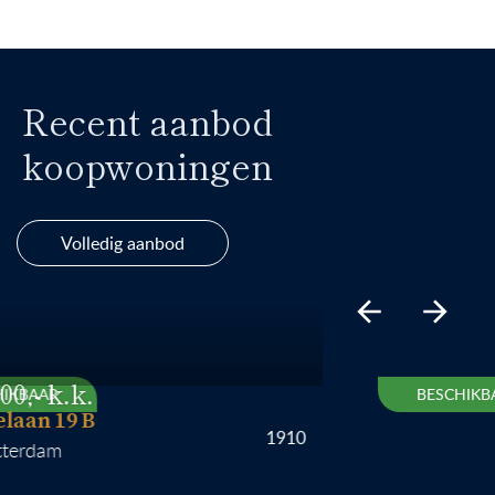
Recent aanbod
koopwoningen
Volledig aanbod
AAR
BESCHIKBAAR
n 19 B
1910
dam