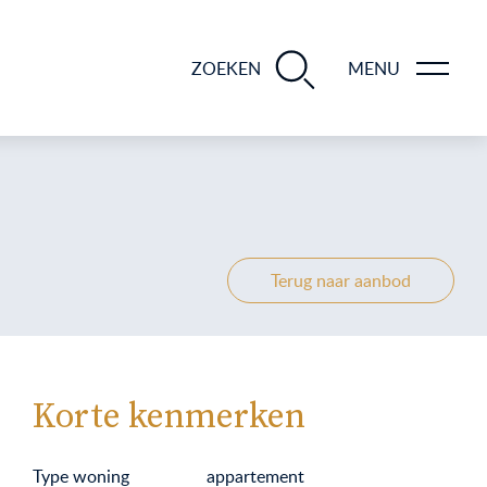
BLOGS EN TIPS TIJDENS 12 STAPPEN VAN DE VERKOOP VAN JE WONING
ZOEKEN
MENU
Terug naar aanbod
Korte kenmerken
Type woning
appartement