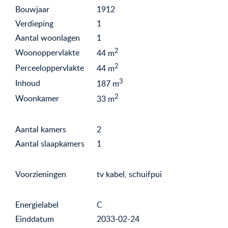
Bouwjaar
1912
Verdieping
1
Aantal woonlagen
1
2
Woonoppervlakte
44
m
2
Perceeloppervlakte
44
m
3
Inhoud
187
m
2
Woonkamer
33
m
Aantal kamers
2
Aantal slaapkamers
1
Voorzieningen
tv kabel, schuifpui
Energielabel
C
Einddatum
2033-02-24