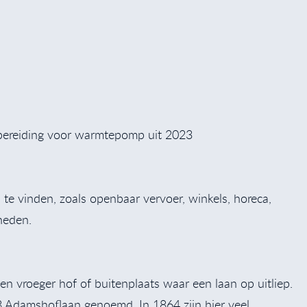
bereiding voor warmtepomp uit 2023
n te vinden, zoals openbaar vervoer, winkels, horeca,
heden.
 vroeger hof of buitenplaats waar een laan op uitliep.
 Adamshoflaan genoemd. In 1864 zijn hier veel