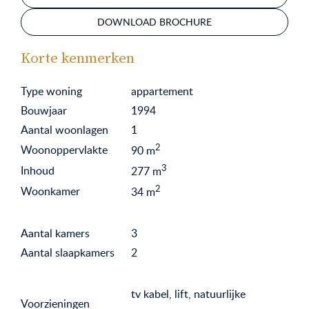
DOWNLOAD BROCHURE
Korte kenmerken
Type woning
appartement
Bouwjaar
1994
Aantal woonlagen
1
2
Woonoppervlakte
90
m
3
Inhoud
277
m
2
Woonkamer
34
m
Aantal kamers
3
Aantal slaapkamers
2
tv kabel, lift, natuurlijke
Voorzieningen