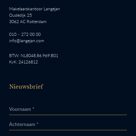
Makelaarskantoor Langejan
Oudedijk 25
3062 AC Rotterdam
010 – 272 00 00
info@langejan.com
BTW: NL8048.86.969.B01
KvK: 24126812
Nieuwsbrief
Voornaam *
Achternaam *